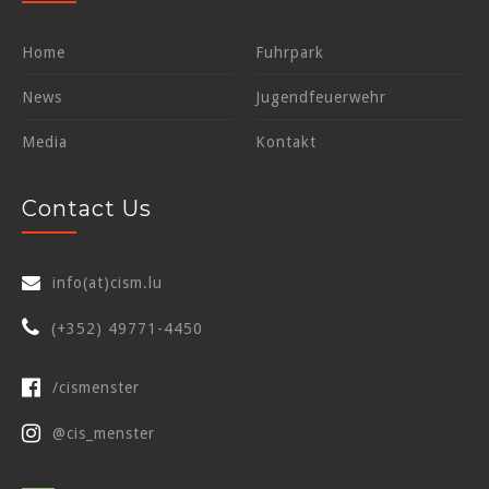
Home
Fuhrpark
News
Jugendfeuerwehr
Media
Kontakt
Contact Us
info(at)cism.lu
(+352) 49771-4450
/cismenster
@cis_menster